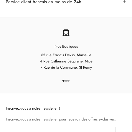
Service client français en moins de 24h.
Nos Boutiques
65 rue Francis Davso, Marseille
4 Rue Catherine Ségurane, Nice
7 Rue de la Commune, St Rémy
Aller à l'élément 1
Aller à l'élément 2
Aller à l'élément 3
Aller à l'élément 4
Inscrivez-vous à notre newsletter !
Inscrivez-vous à notre newsletter pour recevoir des offres exclusives.