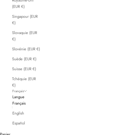
Royaume-Uni
(EUR €)
Singapour (EUR
€)
Slovaquie (EUR
€)
Slovénie (EUR €)
Suède (EUR €)
Suisse (EUR €)
Tchéquie (EUR
€)
Français
Langue
Français
English
Créations uniques et intemporelles
Español
Confectionnées à Marseille dans notre atelier.
Panier