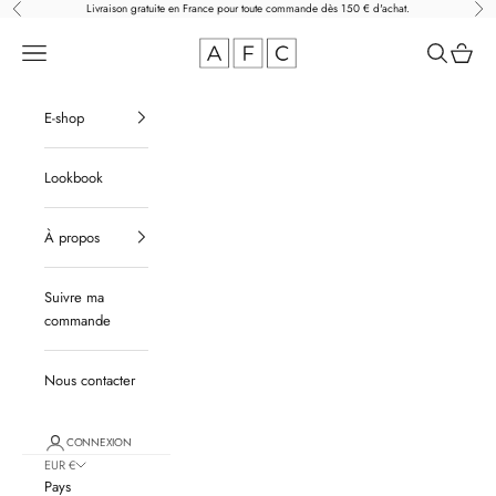
Passer au contenu
Livraison gratuite en France pour toute commande dès 150 € d'achat.
Précédent
Suiv
Ateliers Français de C
Menu
Recherche
Panier
E-shop
Lookbook
À propos
Suivre ma
commande
Nous contacter
CONNEXION
EUR €
Pays